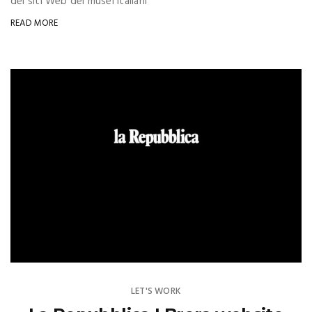
dei siti Web dei musei italiani
READ MORE
LET'S WORK