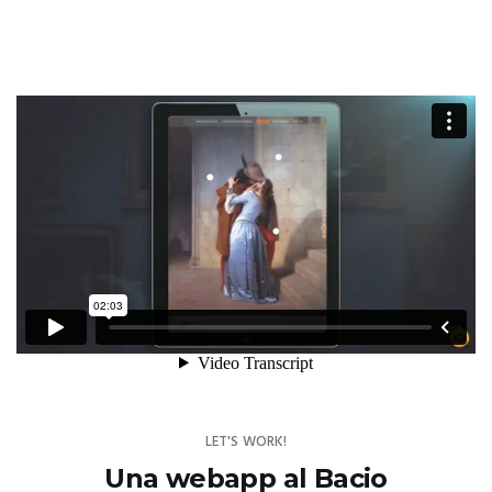
LET'S WORK!
Una webapp al Bacio
Pinacoteca di Brera. Sala della Passione. h 11.30 Conferenza
stampa Finalmente siamo pronte per la prima della web app!
Sala gremita, lo staff della Pinacoteca al completo, giornalisti
e amici, tutti pronti per scoprire il "nostro" modo di
conoscere la storia dell'arte per un viaggio della conoscenza
coinvolgente e divertente, con un linguaggio immediato alla
portata di tutti, con immagini, musica e video di supporto.
L'amore per la bellezza, uno strumento per il ...
READ MORE
PREVIOUS
1
2
3
…
5
NEXT