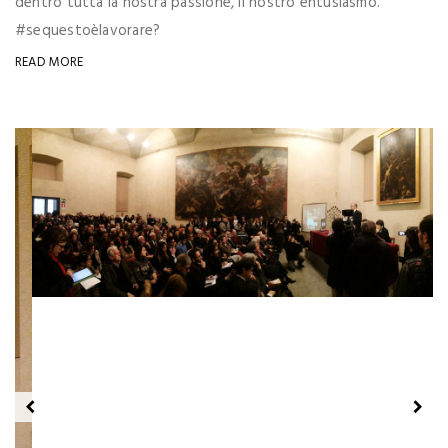
dentro tutta la nostra passione, il nostro entusiasmo.
#sequestoèlavorare?
READ MORE
LET'S WORK!
“Brera i 100 giorni”
Indipendentemente dal credo religioso, la rinascita è una fase