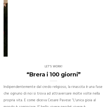
che ognuno di noi si trova ad attraversare molte volte nella
propria vita. E come diceva Cesare Pavese “L'unica gioia al
mondo è cominciare. E' bello vivere perché vivere è
cominciare, sempre ad ogni istante." Così è incominciata una
nuova stagione anche per la “nostra” Brera e noi eravamo lì.
Tanto lavoro per dare una nuova immagine alla conferenza
stampa del direttore della ...
READ MORE