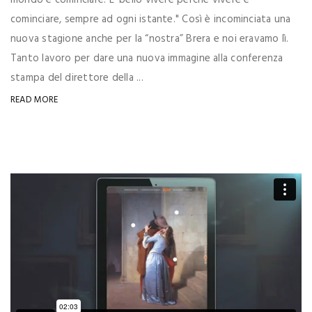
LET'S WORK
A webapp with the “Kiss”
Pinacoteca di Brera. Hall of Passion. 11.30 Press Conference
Finally we are ready for the premiere of the web app! Packed
hall, the whole staff of the Pinacoteca, journalists and
friends, everybody ready to discover "our" own way of
communicating the history of art in a journey of knowledge
addictive and fun. It's time for a new easy language, for
everyone, with images, music and videos. The love of beauty,