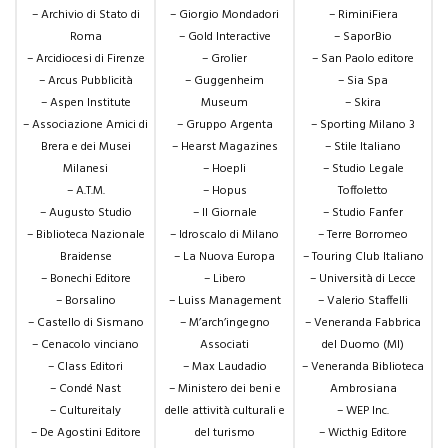
– Archivio di Stato di
– Giorgio Mondadori
– RiminiFiera
Roma
– Gold Interactive
– SaporBio
– Arcidiocesi di Firenze
– Grolier
– San Paolo editore
– Arcus Pubblicità
– Guggenheim
– Sia Spa
– Aspen Institute
Museum
– Skira
– Associazione Amici di
– Gruppo Argenta
– Sporting Milano 3
Brera e dei Musei
– Hearst Magazines
– Stile Italiano
Milanesi
– Hoepli
– Studio Legale
– A.T.M.
– Hopus
Toffoletto
– Augusto Studio
– Il Giornale
– Studio Fanfer
– Biblioteca Nazionale
– Idroscalo di Milano
– Terre Borromeo
Braidense
– La Nuova Europa
– Touring Club Italiano
– Bonechi Editore
– Libero
– Università di Lecce
– Borsalino
– Luiss Management
– Valerio Staffelli
– Castello di Sismano
– M’arch’ingegno
– Veneranda Fabbrica
– Cenacolo vinciano
Associati
del Duomo (MI)
– Class Editori
– Max Laudadio
– Veneranda Biblioteca
– Condé Nast
– Ministero dei beni e
Ambrosiana
– Cultureitaly
delle attività culturali e
– WEP Inc.
– De Agostini Editore
del turismo
– Wicthig Editore