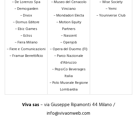
– De Lorenzo Spa
– Museo del Cenacolo
– Wise Society
– Demogarden
Vinciano
– Yemi
– Divox
– Mondadori Electa
– Youniverse Club
– Domus Editore
– Motion Equity
– Ebiz Games
Partners
– Ecliss
– Nascent
– Fiera Milano
– Openjob
– Fiere e Comunicazioni
– Opera del Duomo (FI)
– Framar Berrettificio
– Parco Nazionale
d’Abruzzo
– PepsiCo Beverages
Italia
– Polo Museale Regione
Lombardia
Viva sas
– via Giuseppe Ripamonti 44 Milano /
info@vivaonweb.com