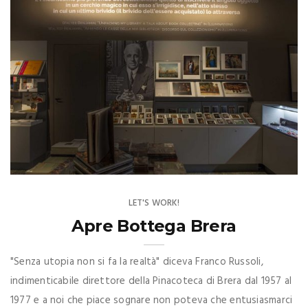
LET'S WORK!
Apre Bottega Brera
"Senza utopia non si fa la realtà" diceva Franco Russoli,
indimenticabile direttore della Pinacoteca di Brera dal 1957 al
1977 e a noi che piace sognare non poteva che entusiasmarci