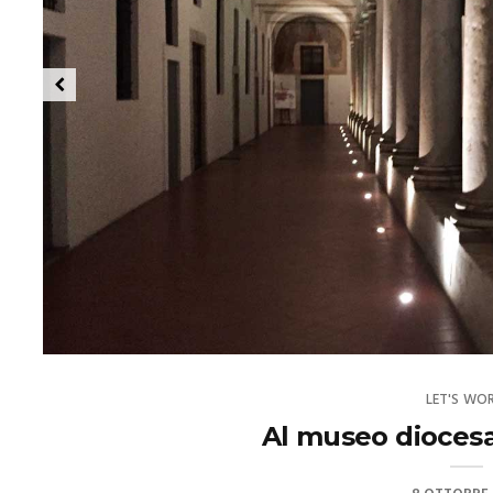
LET'S WOR
Al museo diocesa