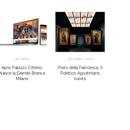
LET'S WORK!
LET'S WORK!
,
VIVA!
Apre Palazzo Citterio.
Piero della Francesca. Il
Nuo
Nasce la Grande Brera a
Polittico Agostiniano
wayfind
Milano
riunito
Pal