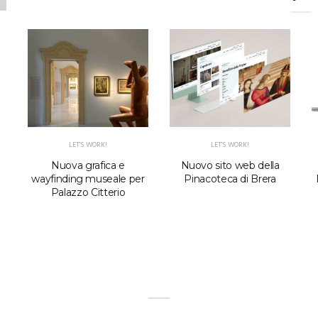
LET'S WORK!
LET'S WORK!
l
Nuova grafica e
Nuovo sito web della
wayfinding museale per
Pinacoteca di Brera
Palazzo Citterio