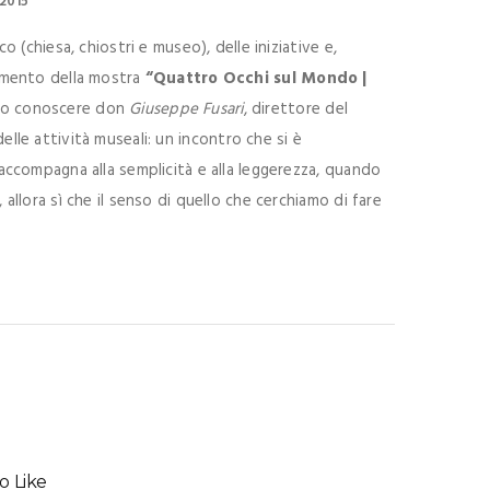
2015
 (chiesa, chiostri e museo), delle iniziative e,
timento della mostra
“Quattro Occhi sul Mondo |
uto conoscere don
Giuseppe Fusari
, direttore del
delle attività museali: un incontro che si è
accompagna alla semplicità e alla leggerezza, quando
llora sì che il senso di quello che cerchiamo di fare
o Like