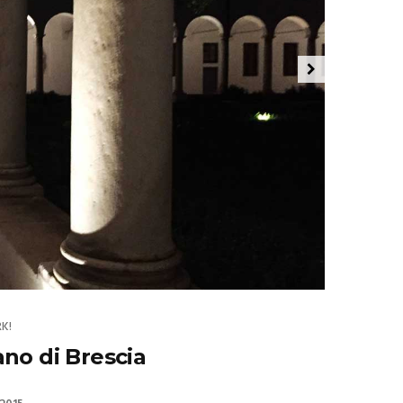
K!
no di Brescia