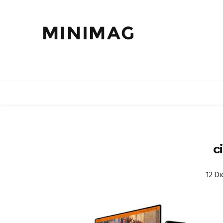
c
12 D