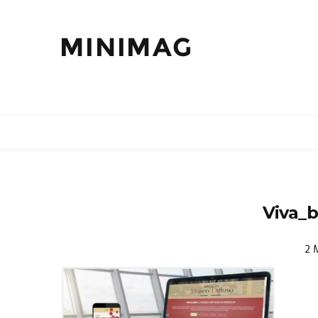
Viva_b
2 