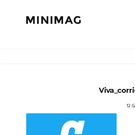
Viva_corr
12 G