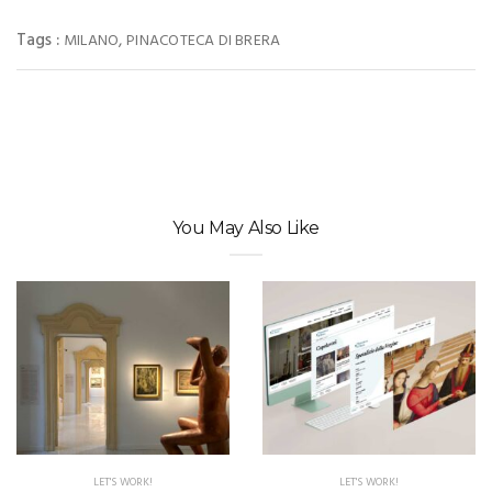
Tags :
,
MILANO
PINACOTECA DI BRERA
You May Also Like
LET'S WORK!
LET'S WORK!