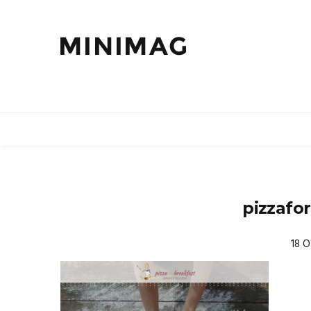
pizzafo
18 O