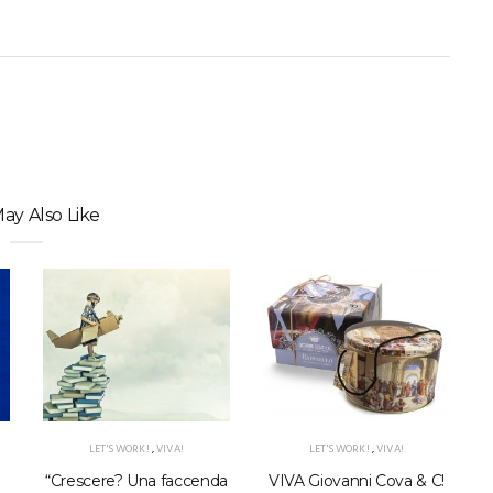
ay Also Like
LET'S WORK!
,
VIVA!
LET'S WORK!
,
VIVA!
“Crescere? Una faccenda
VIVA Giovanni Cova & C!