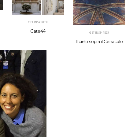
S
GET INSPIRED!
Gate44
GET INSPIRED!
Il cielo sopra il Cenacolo