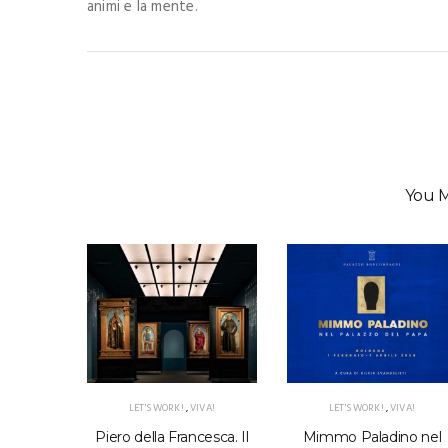
animi e la mente.
You M
IVA!
LET'S WORK!
,
VIVA!
LET'S WORK!
,
VIVA!
ova & C!
Piero della Francesca. Il
Mimmo Paladino nel