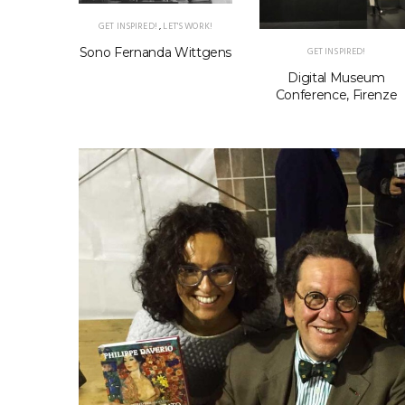
GET INSPIRED!
,
LET'S WORK!
GET INSPIRED!
Sono Fernanda Wittgens
Digital Museum
Conference, Firenze
!
 Cenacolo