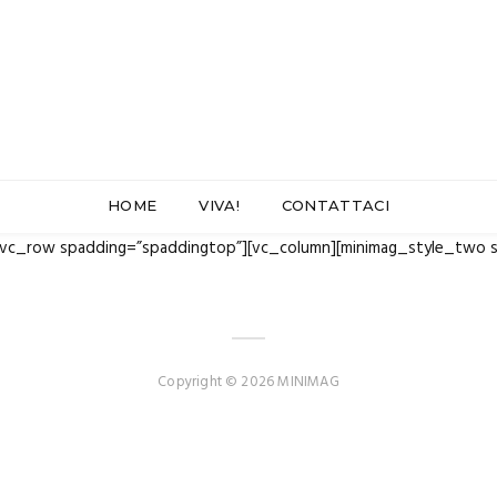
HOME
VIVA!
CONTATTACI
[vc_row spadding=”spaddingtop”][vc_column][minimag_style_two s
Copyright © 2026 MINIMAG