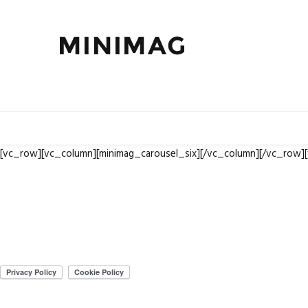
[vc_row][vc_column][minimag_carousel_six][/vc_column][/vc_row]