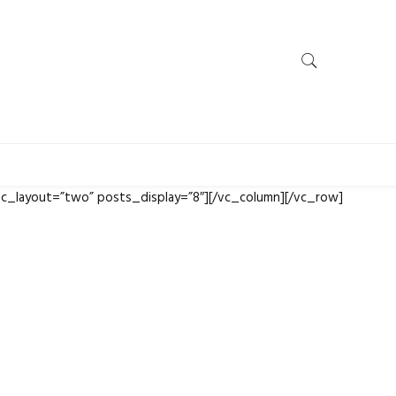
c_layout=”two” posts_display=”8″][/vc_column][/vc_row]