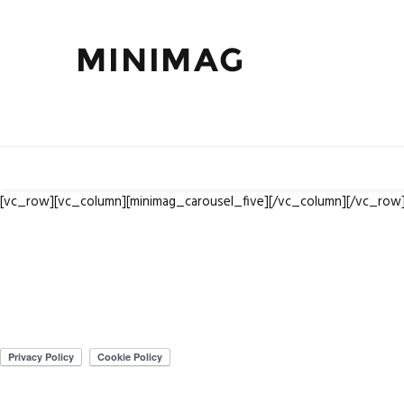
[vc_row][vc_column][minimag_carousel_five][/vc_column][/vc_row