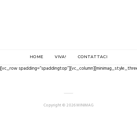
HOME
VIVA!
CONTATTACI
][vc_row spadding=”spaddingtop”][vc_column][minimag_style_thre
Copyright © 2026 MINIMAG