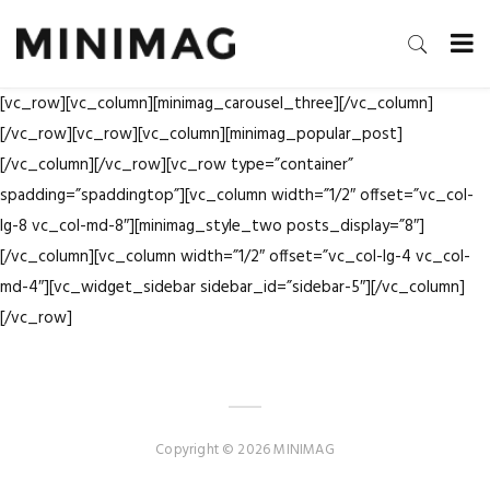
[vc_row][vc_column][minimag_carousel_three][/vc_column]
[/vc_row][vc_row][vc_column][minimag_popular_post]
[/vc_column][/vc_row][vc_row type=”container”
spadding=”spaddingtop”][vc_column width=”1/2″ offset=”vc_col-
lg-8 vc_col-md-8″][minimag_style_two posts_display=”8″]
[/vc_column][vc_column width=”1/2″ offset=”vc_col-lg-4 vc_col-
md-4″][vc_widget_sidebar sidebar_id=”sidebar-5″][/vc_column]
[/vc_row]
Copyright © 2026 MINIMAG